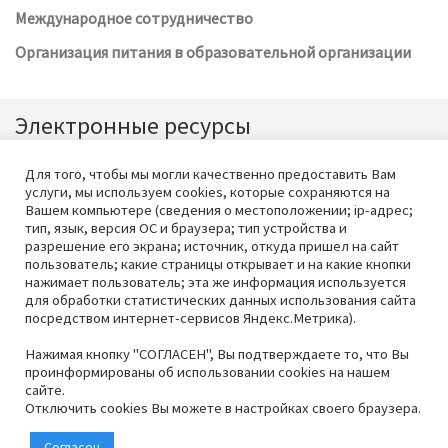
Международное сотрудничество
Организация питания в образовательной организации
Электронные ресурсы
Для того, чтобы мы могли качественно предоставить Вам
услуги, мы используем cookies, которые сохраняются на
Вашем компьютере (сведения о местоположении; ip-адрес;
тип, язык, версия ОС и браузера; тип устройства и
разрешение его экрана; источник, откуда пришел на сайт
пользователь; какие страницы открывает и на какие кнопки
нажимает пользователь; эта же информация используется
для обработки статистических данных использования сайта
посредством интернет-сервисов Яндекс.Метрика).
КГБПОУ «Красноярский аграрный
Техподдержка
AET
®
техникум» ©
2026
Нажимая кнопку "СОГЛАСЕН", Вы подтверждаете то, что Вы
660028, Красноярский край, г.
проинформированы об использовании cookies на нашем
сайте.
Красноярск, ул. Толстого, 69
Отключить cookies Вы можете в настройках своего браузера.
+7 (391) 244-40-29
kat69@mail.ru
Согласен