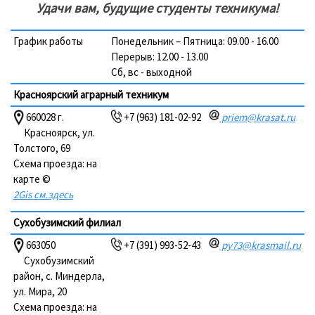
Удачи вам, будущие студенты техникума!
График работы
Понедельник – Пятница: 09.00 - 16.00
Перерыв: 12.00 - 13.00
Сб, вс - выходной
Красноярский аграрный техникум
660028 г.
+7 (963) 181-02-92
priem@krasat.ru
Красноярск, ул.
Толстого, 69
Схема проезда: на
карте ©
2Gis см.здесь
Сухобузимский филиал
663050
+7 (391) 993-52-43
py73@krasmail.ru
Сухобузимский
район, с. Миндерла,
ул. Мира, 20
Схема проезда: на