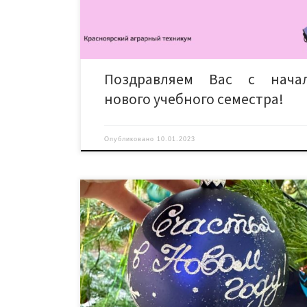
практических навыков и первого опыта работы, 
обязательно пригодятся в будущем! Дорогие ст
[…]
Поздравляем Вас с нача
нового учебного семестра!
Опубликовано
10.01.2023
В большом концертном зале города Красноярска
молодежная премия 2022. Наши студенты подали 
получили приглашение на форум. На концерте 
показали региональную программу студенческой
были награждены победители и лауреаты мол
премии и победители «Студента года». Ребята п
эстетическое удовлетворение от увиденных ном