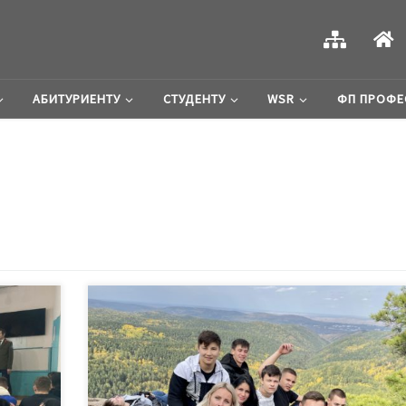
АБИТУРИЕНТУ
СТУДЕНТУ
WSR
ФП ПРОФЕ
ехникума
провели
О дикой природе, думаешь не так часто, но стоит ув
 акции
ее один раз, в ее первозданной, не тронутой чело
уне Дня
чистоте, и окажется, что ничего нет прекраснее на с
органах
Ежегодно 11 января российские экологи и все те, 
у были