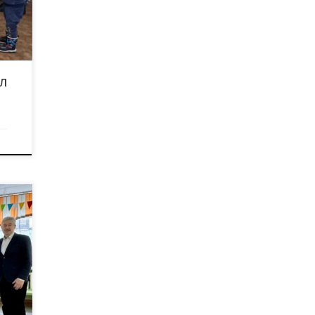
ми и
тием
л
ного
ощь
ром»
орые
 для
лали
шего
тие в