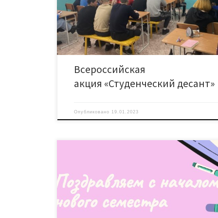
организованы мероприятия, проводимые в 
ежегодной Всероссийской акции «Студенческий д
Студенты филиала получили возможность ознаком
[…]
Всероссийская
акция «Студенческий десант»
Опубликовано
19.01.2023
Дорогие студенты и преподаватели! Поздравляе
началом нового учебного семестра! Студенчески
особая пора в жизни каждого обучающегося, нас
увлекательными событиями, новыми встре
знакомствами, достижениями в учебе и инте
открытиями. А также – приобретением 