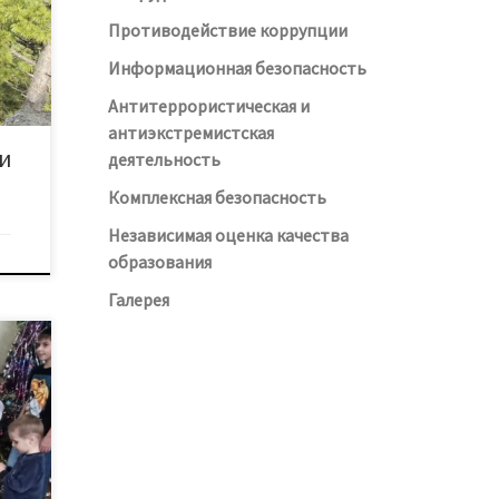
День
Противодействие коррупции
даты
Информационная безопасность
Антитеррористическая и
антиэкстремистская
и
деятельность
Комплексная безопасность
Независимая оценка качества
образования
Галерея
 для
кого
дник
аряд
ть и
зале