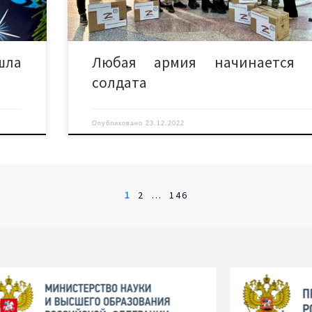
сборе гуманитарной […]
ла
Любая армия начинается 
солдата
Опубликовано
23.12.2022
1
2
…
146