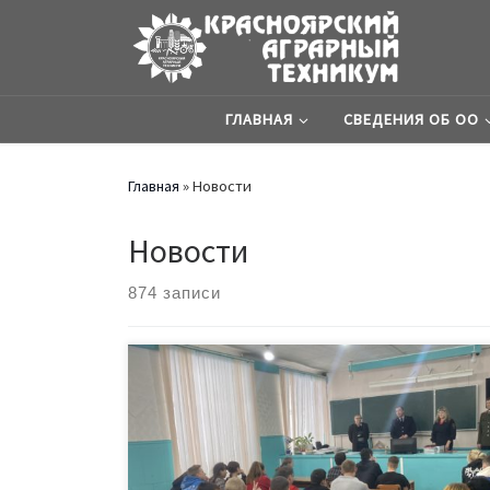
ГЛАВНАЯ
СВЕДЕНИЯ ОБ ОО
Главная
»
Новости
Новости
874 записи
19 января в Сухобузимском филиале аграрного т
сотрудники органов МВД Сухобузимского района 
мероприятия ежегодной всероссийской
«Студенческий десант прошел 2023» . Накан
российского студенчества в территориальных 
МВД России по по Сухобузимскому район