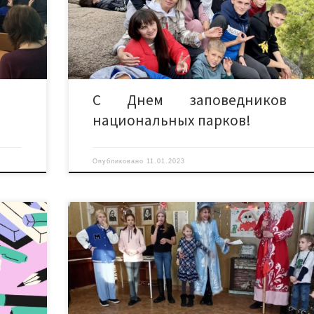
небезразлично сохранение природы, отмечают 
рамках
заповедников и национальных парков. За основу 
есант».
праздника был взят день, в который […]
иться с
С Днем заповедников 
национальных парков!
Опубликовано
11.01.2023
м Вас с
27 и 28 декабря прошли Новогодние поздравления
е годы –
обучающихся Сухобузимского филиала Красноярс
ыщенная
аграрного техникума и детей сотрудников. Праз
чами и
удался на славу! Взрослые и дети получили з
ресными
позитивного предпраздничного настроения, радос
ценных
восторг от детей был слышан в читальном 