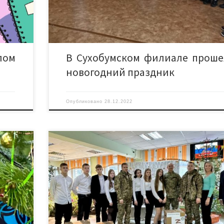
которые
общежития. Завершился праздник веселыми игра
уденты!
танцами возле новогодней красавицы-елочки с учас
[…]
лом
В Сухобумском филиале проше
новогодний праздник
Опубликовано
28.12.2022
Администрация и студенты Красноярского аграр
 прошла
техникума передали гуманитарную пом
заявки и
военнослужащим отряда специального назначения «Г
артисты
ГУ МВД России по Красноярскому краю, кот
 весны,
оправляются в зону специальной военной операции,
одежной
обеспечения общественного порядка. Ребята поже
олучили
солдатам здоровья, сил, терпения, а также скорей
еров на
возвращения домой к семьям. Всем кто принял учас