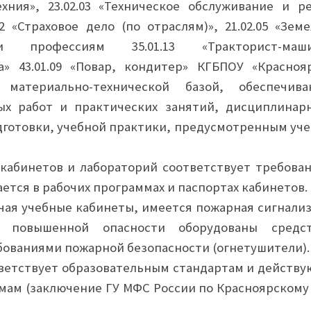
отехния», 23.02.03 «Техническое обслуживание и р
2 «Страховое дело (по отраслям)», 21.02.05 «Земе
 профессиям 35.01.13 «Тракторист-маши
а» 43.01.09 «Повар, кондитер» КГБПОУ «Красноя
 материально-технической базой, обеспечив
ых работ и практических занятий, дисциплинар
готовки, учебной практики, предусмотренным уч
кабинетов и лабораторий соответствует требова
ется в рабочих программах и паспортах кабинетов.
чая учебные кабинеты, имеется пожарная сигнализ
 повышенной опасности оборудованы средс
бованиями пожарной безопасности (огнетушители).
тветствует образовательным стандартам и действ
ам (заключение ГУ МФС России по Красноярскому