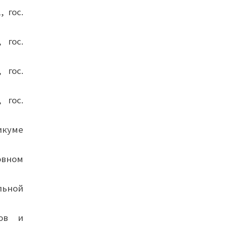
 гос.
 гос.
 гос.
 гос.
икуме
вном
льной
ков и