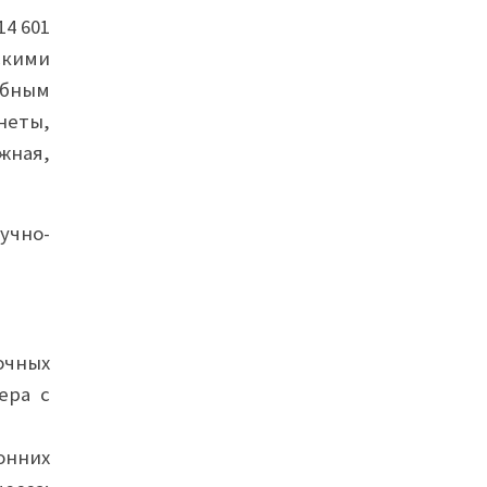
4 601
скими
ебным
неты,
жная,
учно-
очных
ера с
онних