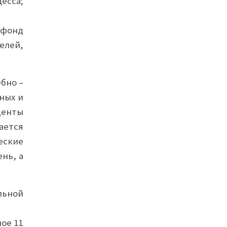
есса;
 фонд
елей,
бно –
ных и
денты
ается
еские
нь, а
льной
ное 11