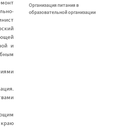
емонт
Организация питания в
льно-
образовательной организации
нист
рский
ающей
ной и
ебным
ниями
ация.
твами
ующим
 краю