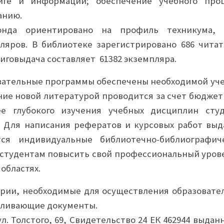
иге и информации; обеспечение учебного проц
анию.
онда ориентировано на профиль техникума,
ляров. В библиотеке зарегистрировано 686 читат
иговыдача составляет 61382 экземпляра.
ательные программы обеспечены необходимой уче
ие новой литературой проводится за счет бюджет
е глубокого изучения учебных дисциплин сту
. Для написания рефератов и курсовых работ выд
тся индивидуальные библиотечно-библиографич
 студентам повысить свой профессиональный урове
областях.
ории, необходимые для осуществления образовате
вливающие документы.
ул. Толстого, 69, Свидетельство 24 ЕК 462944 выдан