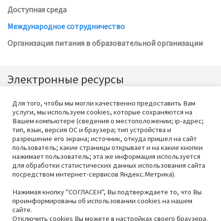
Доступная среда
Международное сотрудничество
Организация питания в образовательной организации
Электронные ресурсы
Для того, чтобы мы могли качественно предоставить Вам
услуги, мы используем cookies, которые сохраняются на
Вашем компьютере (сведения о местоположении; ip-адрес;
тип, язык, версия ОС и браузера; тип устройства и
разрешение его экрана; источник, откуда пришел на сайт
пользователь; какие страницы открывает и на какие кнопки
нажимает пользователь; эта же информация используется
для обработки статистических данных использования сайта
посредством интернет-сервисов Яндекс.Метрика).
КГБПОУ «Красноярский аграрный
Техподдержка
AET
®
техникум» ©
2026
Нажимая кнопку "СОГЛАСЕН", Вы подтверждаете то, что Вы
660028, Красноярский край, г.
проинформированы об использовании cookies на нашем
сайте.
Красноярск, ул. Толстого, 69
Отключить cookies Вы можете в настройках своего браузера.
+7 (391) 244-40-29